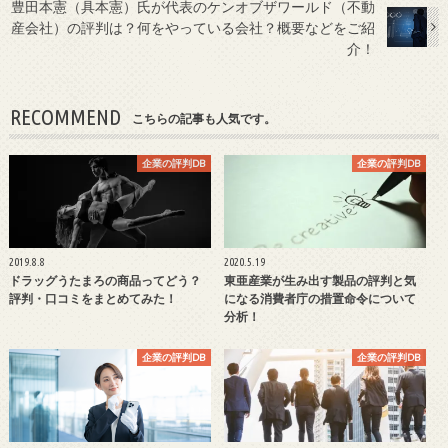
豊田本憲（具本憲）氏が代表のケンオブザワールド（不動
産会社）の評判は？何をやっている会社？概要などをご紹
介！
RECOMMEND
こちらの記事も人気です。
企業の評判DB
企業の評判DB
2019.8.8
2020.5.19
ドラッグうたまろの商品ってどう？
東亜産業が生み出す製品の評判と気
評判・口コミをまとめてみた！
になる消費者庁の措置命令について
分析！
企業の評判DB
企業の評判DB