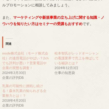
ルプロモーションに相談してみましょう。
また、
マーケティングや新規事業の立ち上げに関する知識・ノ
ウハウを知りたい方はセミナーの受講もおすすめ
です。
関連
mode株式会社（モード株式会
松本智氏がレッドオーシャン
社）の迷惑電話がやばい？2ch
の看護業界で売上を伸ばして
でも評判が悪い？営業電話や
いる秘訣とは？
企業の実態を調査！
2024年12月3日
2024年3月30日
仕事の知恵袋
企業の評判DB
乳業の可能性に挑戦し続け
る！森永乳業の知られざる企
業努力とは！？
2018年4月20日
企業の評判DB