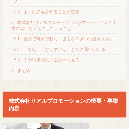
入
4.3.
まずは顧客を知ることが重要
5.
株式会社リアルプロモーションがマーケティング支
援において大切にしていること
5.1.
自分で考え行動し、協力を仰ぎつつ結果を残す
5.2.
「なぜ」「どうすれば」と常に問いかける
5.3.
人や物事の良い面だけを見る
6.
まとめ
株式会社リアルプロモーションの概要・事業
内容