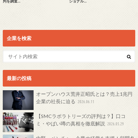
判を調査…
ショナル…
企業を検索
最新の投稿
オープンハウス荒井正昭氏とは？売上1兆円
企業の社長に迫る
2026.06.11
【SMCラボラトリーズの評判は？】口コ
ミ・やばい噂の真相を徹底解説
2026.05.29