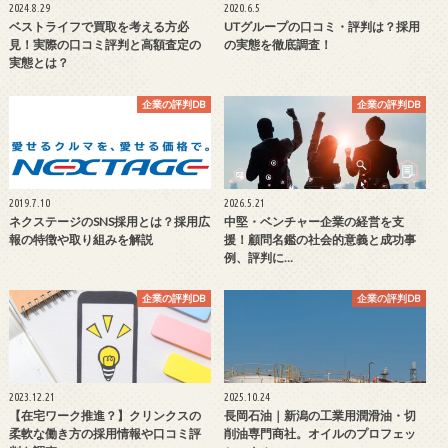
2024.8.29
2020.6.5
ベストライフで買取を考える方必
UTグループの口コミ・評判は？採用
見！実際の口コミ評判と高額査定の
の実態を徹底調査！
実態とは？
企業の評判DB
企業の評判DB
2019.7.10
2026.5.21
ネクステージのSNS採用とは？採用広
中堅・ベンチャー企業の経営を支
報の特徴や取り組みを解説
援！顧問名鑑の社会的意義と成功事
例、評判に…
企業の評判DB
企業の評判DB
2023.12.21
2025.10.24
【在宅ワーク推進？】クリンクスの
長岡石油｜新潟の工業用潤滑油・切
柔軟な働き方の採用情報や口コミ評
削油専門商社。オイルのプロフェッ