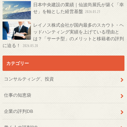
日本中央建設の業績｜仙波尚展氏が築く「幸
せ」を軸とした経営基盤
2026.05.21
レイノス株式会社が国内最多のスカウト・ヘ
ッドハンティング実績を上げている理由と
は？「サーチ型」のメリットと移籍者の評判
に迫る！
2026.05.20
カテゴリー
コンサルティング、投資
仕事の知恵袋
企業の評判DB