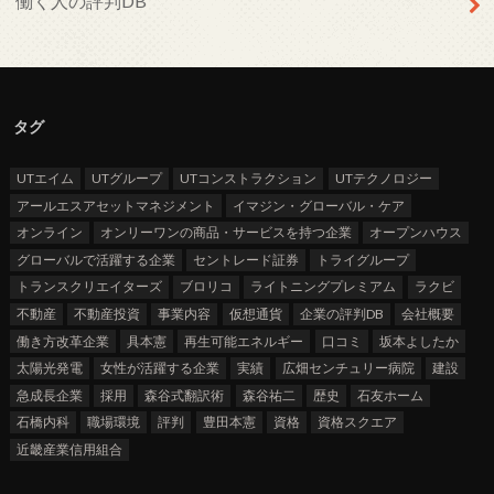
働く人の評判DB
タグ
UTエイム
UTグループ
UTコンストラクション
UTテクノロジー
アールエスアセットマネジメント
イマジン・グローバル・ケア
オンライン
オンリーワンの商品・サービスを持つ企業
オープンハウス
グローバルで活躍する企業
セントレード証券
トライグループ
トランスクリエイターズ
ブロリコ
ライトニングプレミアム
ラクビ
不動産
不動産投資
事業内容
仮想通貨
企業の評判DB
会社概要
働き方改革企業
具本憲
再生可能エネルギー
口コミ
坂本よしたか
太陽光発電
女性が活躍する企業
実績
広畑センチュリー病院
建設
急成長企業
採用
森谷式翻訳術
森谷祐二
歴史
石友ホーム
石橋内科
職場環境
評判
豊田本憲
資格
資格スクエア
近畿産業信用組合