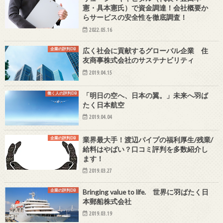
憲・具本憲氏）で資金調達！会社概要か
らサービスの安全性を徹底調査！
2022.05.16
企業の評判DB
広く社会に貢献するグローバル企業 住
友商事株式会社のサステナビリティ
2019.04.15
働く人の評判DB
「明日の空へ、日本の翼。」未来へ羽ば
たく日本航空
2019.04.04
企業の評判DB
業界最大手！渡辺パイプの福利厚生/残業/
給料はやばい？口コミ評判を多数紹介し
ます！
2019.03.27
企業の評判DB
Bringing value to life. 世界に羽ばたく日
本郵船株式会社
2019.03.19