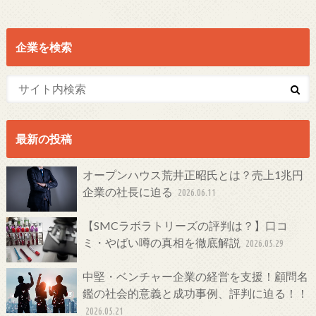
企業を検索
最新の投稿
オープンハウス荒井正昭氏とは？売上1兆円
企業の社長に迫る
2026.06.11
【SMCラボラトリーズの評判は？】口コ
ミ・やばい噂の真相を徹底解説
2026.05.29
中堅・ベンチャー企業の経営を支援！顧問名
鑑の社会的意義と成功事例、評判に迫る！！
2026.05.21