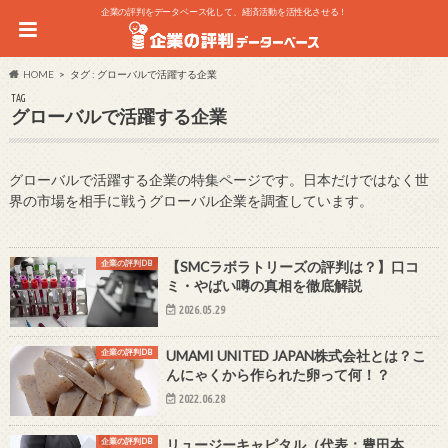
企業の評判をデータベース化して、経済活動を活性化させる！
HOME
タグ : グローバルで活躍する企業
TAG
グローバルで活躍する企業
グローバルで活躍する企業の特集ページです。日本だけではなく世
界の市場を相手に戦うグローバル企業を調査しています。
企業の評判DB
【SMCラボラトリーズの評判は？】口コ
ミ・やばい噂の真相を徹底解説
2026.05.29
企業の評判DB
UMAMI UNITED JAPAN株式会社とは？こ
んにゃくから作られた卵って何！？
2022.06.28
企業の評判DB
リュージーキャピタル（代表：豊田本