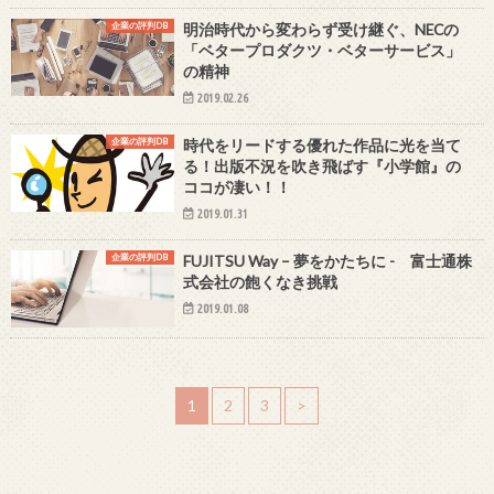
企業の評判DB
明治時代から変わらず受け継ぐ、NECの
「ベタープロダクツ・ベターサービス」
の精神
2019.02.26
企業の評判DB
時代をリードする優れた作品に光を当て
る！出版不況を吹き飛ばす『小学館』の
ココが凄い！！
2019.01.31
企業の評判DB
FUJITSU Way – 夢をかたちに - 富士通株
式会社の飽くなき挑戦
2019.01.08
1
2
3
>