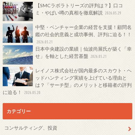
【SMCラボラトリーズの評判は？】口コ
ミ・やばい噂の真相を徹底解説
2026.05.29
中堅・ベンチャー企業の経営を支援！顧問名
鑑の社会的意義と成功事例、評判に迫る！！
2026.05.21
日本中央建設の業績｜仙波尚展氏が築く「幸
せ」を軸とした経営基盤
2026.05.21
レイノス株式会社が国内最多のスカウト・ヘ
ッドハンティング実績を上げている理由と
は？「サーチ型」のメリットと移籍者の評判
に迫る！
2026.05.20
カテゴリー
コンサルティング、投資