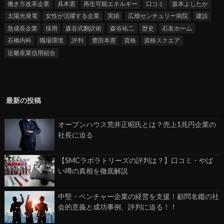
働き方改革企業
具本憲
再生可能エネルギー
口コミ
坂本よしたか
太陽光発電
女性が活躍する企業
実績
広畑センチュリー病院
建設
急成長企業
採用
森谷式翻訳術
森谷祐二
歴史
石友ホーム
石橋内科
職場環境
評判
豊田本憲
資格
資格スクエア
近畿産業信用組合
最新の投稿
オープンハウス荒井正昭氏とは？売上1兆円企業の
社長に迫る
【SMCラボラトリーズの評判は？】口コミ・やば
い噂の真相を徹底解説
中堅・ベンチャー企業の経営を支援！顧問名鑑の社
会的意義と成功事例、評判に迫る！！