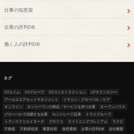
仕事の知恵袋
企業の評判DB
働く人の評判DB
タグ
UTエイム
UTグループ
UTコンストラクション
UTテクノロジー
アールエスアセットマネジメント
イマジン・グローバル・ケア
オンライン
オンリーワンの商品・サービスを持つ企業
オープンハウス
グローバルで活躍する企業
セントレード証券
トライグループ
トランスクリエイターズ
ブロリコ
ライトニングプレミアム
ラクビ
不動産
不動産投資
事業内容
仮想通貨
企業の評判DB
会社概要