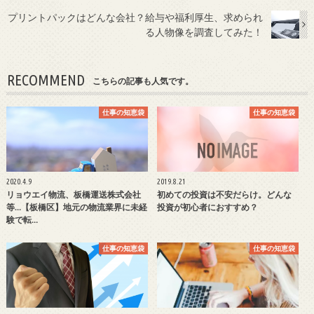
プリントパックはどんな会社？給与や福利厚生、求められ
る人物像を調査してみた！
RECOMMEND
こちらの記事も人気です。
仕事の知恵袋
仕事の知恵袋
2020.4.9
2019.8.21
リョウエイ物流、板橋運送株式会社
初めての投資は不安だらけ。どんな
等…【板橋区】地元の物流業界に未経
投資が初心者におすすめ？
験で転…
仕事の知恵袋
仕事の知恵袋