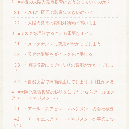
2.
■今後の太陽光発電投資はどうなっていくのか？
2.1.
・2019年問題の影響は大きいのか？
2.2.
・太陽光発電の費用対効果は高いまま
3.
■リスクを理解することも重要なポイント
3.1.
・メンテナンスに費用がかかってしまう
3.2.
・天候の影響をダイレクトに受ける
3.3.
・初期投資にはそれなりの費用がかかってしま
う
3.4.
・自然災害で稼働停止してしまう可能性がある
4.
■太陽光発電投資の秘訣を知りたいならアールエス
アセットマネジメントへ
4.1.
・アールエスアセットマネジメントの会社概要
4.2.
・アールエスアセットマネジメントの事業につ
いて