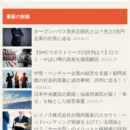
最新の投稿
オープンハウス荒井正昭氏とは？売上1兆円
企業の社長に迫る
2026.06.11
【SMCラボラトリーズの評判は？】口コ
ミ・やばい噂の真相を徹底解説
2026.05.29
中堅・ベンチャー企業の経営を支援！顧問名
鑑の社会的意義と成功事例、評判に迫る！！
2026.05.21
日本中央建設の業績｜仙波尚展氏が築く「幸
せ」を軸とした経営基盤
2026.05.21
レイノス株式会社が国内最多のスカウト・ヘ
ッドハンティング実績を上げている理由と
は？「サーチ型」のメリットと移籍者の評判