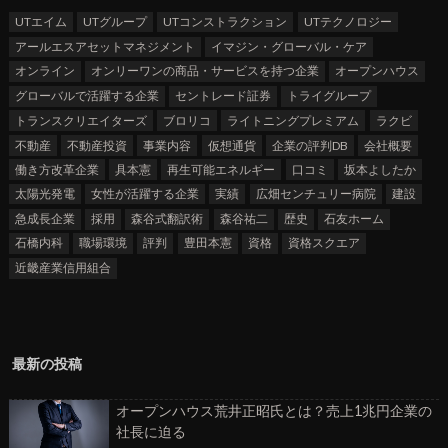
UTエイム
UTグループ
UTコンストラクション
UTテクノロジー
アールエスアセットマネジメント
イマジン・グローバル・ケア
オンライン
オンリーワンの商品・サービスを持つ企業
オープンハウス
グローバルで活躍する企業
セントレード証券
トライグループ
トランスクリエイターズ
ブロリコ
ライトニングプレミアム
ラクビ
不動産
不動産投資
事業内容
仮想通貨
企業の評判DB
会社概要
働き方改革企業
具本憲
再生可能エネルギー
口コミ
坂本よしたか
太陽光発電
女性が活躍する企業
実績
広畑センチュリー病院
建設
急成長企業
採用
森谷式翻訳術
森谷祐二
歴史
石友ホーム
石橋内科
職場環境
評判
豊田本憲
資格
資格スクエア
近畿産業信用組合
最新の投稿
オープンハウス荒井正昭氏とは？売上1兆円企業の
社長に迫る