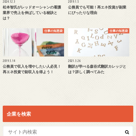
2024.12.3
2019.1.5
松本智氏がレッドオーシャンの看護
公務員でも可能！再エネ投資が副業
業界で売上を伸ばしている秘訣と
にぴったりな理由
は？
仕事の知恵袋
仕事の知恵袋
2019.5.14
2021.3.26
公務員で収入を増やしたい人必見！
翻訳が学べる森谷式翻訳カレッジと
再エネ投資で副収入を得よう！
は？詳しく調べてみた
企業を検索