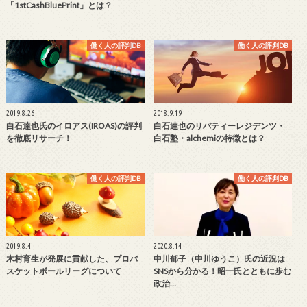
「1stCashBluePrint」とは？
働く人の評判DB
働く人の評判DB
2019.8.26
2018.9.19
白石達也氏のイロアス(IROAS)の評判
白石達也のリバティーレジデンツ・
を徹底リサーチ！
白石塾・alchemiの特徴とは？
働く人の評判DB
働く人の評判DB
2019.8.4
2020.8.14
木村育生が発展に貢献した、プロバ
中川郁子（中川ゆうこ）氏の近況は
スケットボールリーグについて
SNSから分かる！昭一氏とともに歩む
政治…