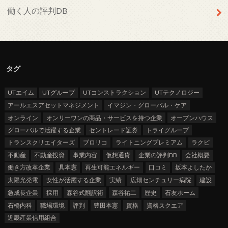
働く人の評判DB
タグ
UTエイム
UTグループ
UTコンストラクション
UTテクノロジー
アールエスアセットマネジメント
イマジン・グローバル・ケア
オンライン
オンリーワンの商品・サービスを持つ企業
オープンハウス
グローバルで活躍する企業
セントレード証券
トライグループ
トランスクリエイターズ
ブロリコ
ライトニングプレミアム
ラクビ
不動産
不動産投資
事業内容
仮想通貨
企業の評判DB
会社概要
働き方改革企業
具本憲
再生可能エネルギー
口コミ
坂本よしたか
太陽光発電
女性が活躍する企業
実績
広畑センチュリー病院
建設
急成長企業
採用
森谷式翻訳術
森谷祐二
歴史
石友ホーム
石橋内科
職場環境
評判
豊田本憲
資格
資格スクエア
近畿産業信用組合