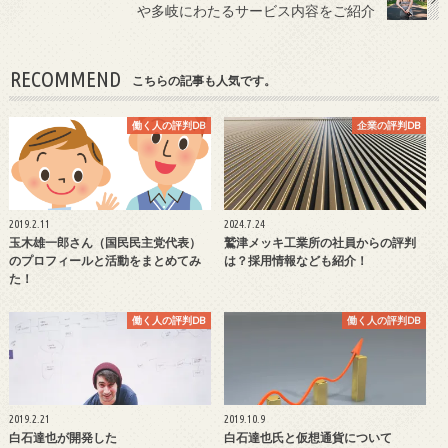
や多岐にわたるサービス内容をご紹介
RECOMMEND
こちらの記事も人気です。
働く人の評判DB
企業の評判DB
2019.2.11
2024.7.24
玉木雄一郎さん（国民民主党代表）
鷲津メッキ工業所の社員からの評判
のプロフィールと活動をまとめてみ
は？採用情報なども紹介！
た！
働く人の評判DB
働く人の評判DB
2019.2.21
2019.10.9
白石達也が開発した
白石達也氏と仮想通貨について