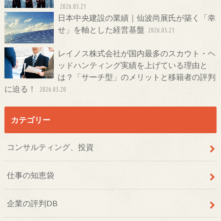
2026.05.21
日本中央建設の業績｜仙波尚展氏が築く「幸
せ」を軸とした経営基盤
2026.05.21
レイノス株式会社が国内最多のスカウト・ヘ
ッドハンティング実績を上げている理由と
は？「サーチ型」のメリットと移籍者の評判
に迫る！
2026.05.20
カテゴリー
コンサルティング、投資
仕事の知恵袋
企業の評判DB