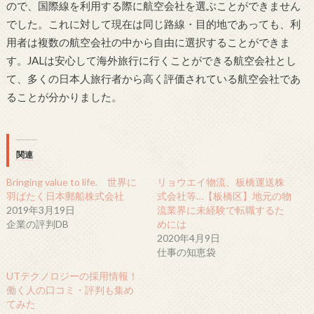
ので、国際線を利用する際に航空会社を選ぶことができません
でした。これに対して現在は同じ路線・目的地であっても、利
用者は複数の航空会社の中から自由に選択することができま
す。JALは安心して海外旅行に行くことができる航空会社とし
て、多くの日本人旅行者から高く評価されている航空会社であ
ることが分かりました。
関連
Bringing value to life. 世界に
リョウエイ物流、板橋運送株
羽ばたく日本郵船株式会社
式会社等…【板橋区】地元の物
2019年3月19日
流業界に未経験で転職するた
企業の評判DB
めには
2020年4月9日
仕事の知恵袋
UTテクノロジーの採用情報！
働く人の口コミ・評判も集め
てみた