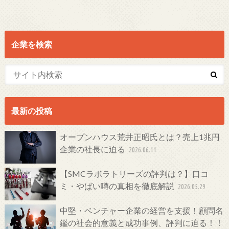
企業を検索
最新の投稿
オープンハウス荒井正昭氏とは？売上1兆円
企業の社長に迫る
2026.06.11
【SMCラボラトリーズの評判は？】口コ
ミ・やばい噂の真相を徹底解説
2026.05.29
中堅・ベンチャー企業の経営を支援！顧問名
鑑の社会的意義と成功事例、評判に迫る！！