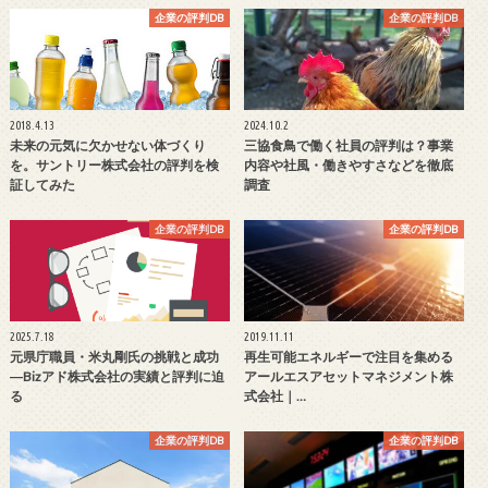
企業の評判DB
企業の評判DB
2018.4.13
2024.10.2
未来の元気に欠かせない体づくり
三協食鳥で働く社員の評判は？事業
を。サントリー株式会社の評判を検
内容や社風・働きやすさなどを徹底
証してみた
調査
企業の評判DB
企業の評判DB
2025.7.18
2019.11.11
元県庁職員・米丸剛氏の挑戦と成功
再生可能エネルギーで注目を集める
―Bizアド株式会社の実績と評判に迫
アールエスアセットマネジメント株
る
式会社｜…
企業の評判DB
企業の評判DB