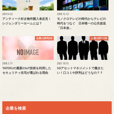
2019.4.22
2018.12.12
アンティーク好き物件購入者必見！
モノクロテレビの時代からテレビの
レジェンダリーホームとは？
時代をつなぐ 日本唯一の公共放送
「日本放…
企業の評判DB
企業の評判DB
2018.5.11
2021.10.15
TATERUの最新のIoT技術を利用した
NSアセットマネジメントで働きた
セキュリティ住宅が選ばれる理由
い！口コミや評判はどうなの？？
企業を検索