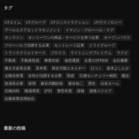
タグ
UTエイム
UTグループ
UTコンストラクション
UTテクノロジー
アールエスアセットマネジメント
イマジン・グローバル・ケア
オンライン
オンリーワンの商品・サービスを持つ企業
オープンハウス
グローバルで活躍する企業
セントレード証券
トライグループ
トランスクリエイターズ
ブロリコ
ライトニングプレミアム
ラクビ
不動産
不動産投資
事業内容
仮想通貨
企業の評判DB
会社概要
働き方改革企業
具本憲
再生可能エネルギー
口コミ
坂本よしたか
太陽光発電
女性が活躍する企業
実績
広畑センチュリー病院
建設
急成長企業
採用
森谷式翻訳術
森谷祐二
歴史
石友ホーム
石橋内科
職場環境
評判
豊田本憲
資格
資格スクエア
近畿産業信用組合
最新の投稿