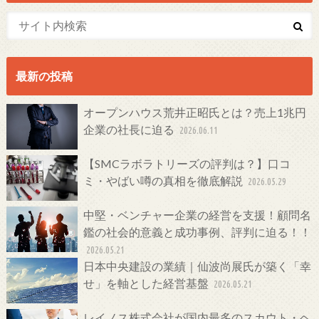
最新の投稿
オープンハウス荒井正昭氏とは？売上1兆円
企業の社長に迫る
2026.06.11
【SMCラボラトリーズの評判は？】口コ
ミ・やばい噂の真相を徹底解説
2026.05.29
中堅・ベンチャー企業の経営を支援！顧問名
鑑の社会的意義と成功事例、評判に迫る！！
2026.05.21
日本中央建設の業績｜仙波尚展氏が築く「幸
せ」を軸とした経営基盤
2026.05.21
レイノス株式会社が国内最多のスカウト・ヘ