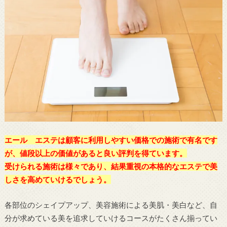
エール エステは顧客に利用しやすい価格での施術で有名です
が、値段以上の価値があると良い評判を得ています。
受けられる施術は様々であり、結果重視の本格的なエステで美
しさを高めていけるでしょう。
各部位のシェイプアップ、美容施術による美肌・美白など、自
分が求めている美を追求していけるコースがたくさん揃ってい