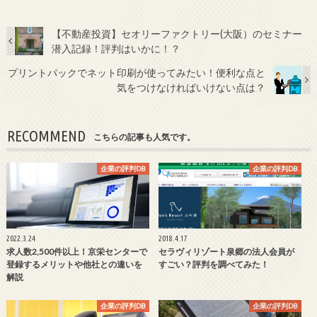
【不動産投資】セオリーファクトリー(大阪）のセミナー
潜入記録！評判はいかに！？
プリントパックでネット印刷が使ってみたい！便利な点と
気をつけなければいけない点は？
RECOMMEND
こちらの記事も人気です。
企業の評判DB
企業の評判DB
2022.3.24
2018.4.17
求人数2,500件以上！京栄センターで
セラヴィリゾート泉郷の法人会員が
登録するメリットや他社との違いを
すごい？評判を調べてみた！
解説
企業の評判DB
企業の評判DB