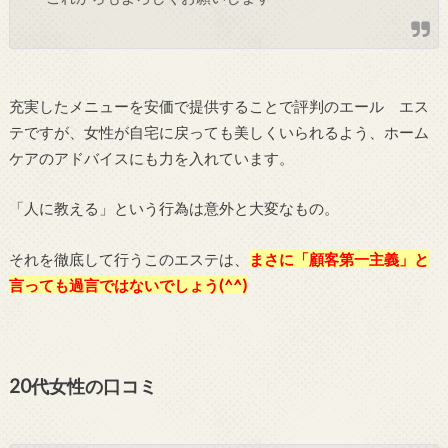
充実したメニューを安価で提供することで評判のエール エス
テですが、女性が自宅に戻っても美しくいられるよう、ホーム
ケアのアドバイスにも力を入れています。
「人に教える」という行為は意外と大変なもの。
それを徹底して行うこのエステは、
まさに「顧客第一主義」と
言っても過言ではないでしょう(^^)
20代女性の口コミ