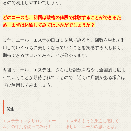
るので利用しやすいでしょう。
どのコースも、初回は破格の値段で体験することができるた
め、まずは体験してみてはいかがでしょうか？
また、エール エステの口コミを見てみると、回数を重ねて利
用していくうちに美しくなっていくことを実感する人も多く、
期待できるサロンであることが分かります。
今後もエール エステは、さらに店舗数を増やし全国的に広ま
っていくことが期待されているので、近くに店舗がある場合は
ぜひ利用してみましょう。
関連
エステティックサロン「エー
エステをもっと身近に感じて
ル」の評判を調べてみた！
ほしい、エールの思いとは。