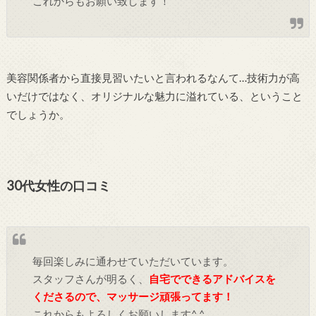
これからもお願い致します！
美容関係者から直接見習いたいと言われるなんて…技術力が高
いだけではなく、オリジナルな魅力に溢れている、ということ
でしょうか。
30代女性の口コミ
毎回楽しみに通わせていただいています。
スタッフさんが明るく、
自宅でできるアドバイスを
くださるので、マッサージ頑張ってます！
これからもよろしくお願いします^ ^