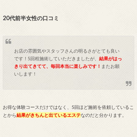
20代前半女性の口コミ
お店の雰囲気やスタッフさんの明るさがとても良い
です！5回程施術していただきましたが、
結果がはっ
きり出てきてて、毎回本当に楽しみです！
またお願
いします！
お得な体験コースだけではなく、5回ほど施術を依頼しているこ
とから
結果がきちんと出ているエステ
なのだと分かります。