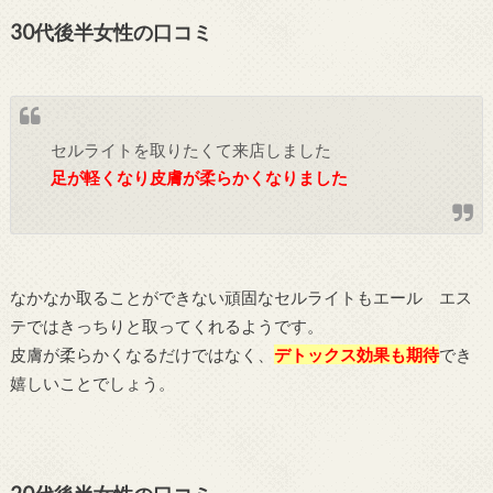
30代後半女性の口コミ
セルライトを取りたくて来店しました
足が軽くなり皮膚が柔らかくなりました
なかなか取ることができない頑固なセルライトもエール エス
テではきっちりと取ってくれるようです。
皮膚が柔らかくなるだけではなく、
デトックス効果も期待
でき
嬉しいことでしょう。