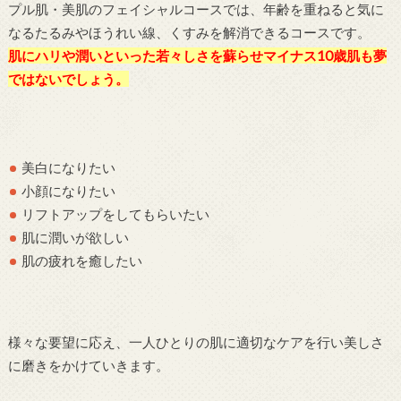
プル肌・美肌のフェイシャルコースでは、年齢を重ねると気に
なるたるみやほうれい線、くすみを解消できるコースです。
肌にハリや潤いといった若々しさを蘇らせマイナス10歳肌も夢
ではないでしょう。
美白になりたい
小顔になりたい
リフトアップをしてもらいたい
肌に潤いが欲しい
肌の疲れを癒したい
様々な要望に応え、一人ひとりの肌に適切なケアを行い美しさ
に磨きをかけていきます。