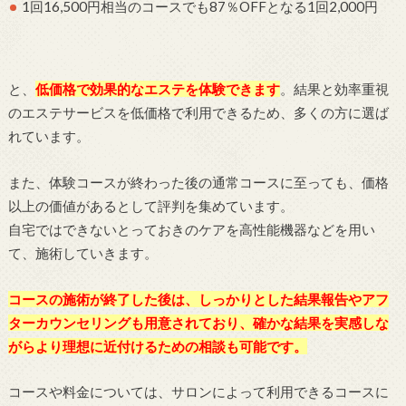
1回16,500円相当のコースでも87％OFFとなる1回2,000円
と、
低価格で効果的なエステを体験できます
。結果と効率重視
のエステサービスを低価格で利用できるため、多くの方に選ば
れています。
また、体験コースが終わった後の通常コースに至っても、価格
以上の価値があるとして評判を集めています。
自宅ではできないとっておきのケアを高性能機器などを用い
て、施術していきます。
コースの施術が終了した後は、しっかりとした結果報告やアフ
ターカウンセリングも用意されており、確かな結果を実感しな
がらより理想に近付けるための相談も可能です。
コースや料金については、サロンによって利用できるコースに