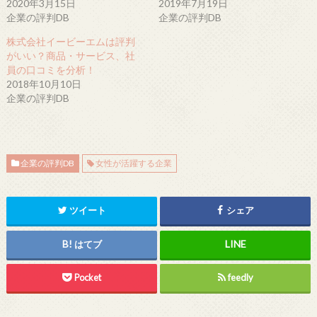
2020年3月15日
2019年7月19日
企業の評判DB
企業の評判DB
株式会社イービーエムは評判
がいい？商品・サービス、社
員の口コミを分析！
2018年10月10日
企業の評判DB
企業の評判DB
女性が活躍する企業
ツイート
シェア
はてブ
Pocket
feedly