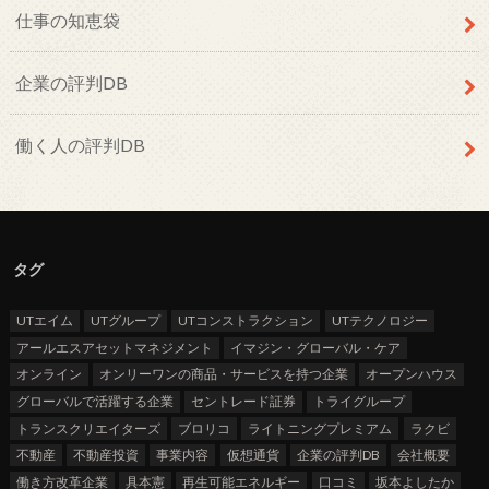
仕事の知恵袋
企業の評判DB
働く人の評判DB
タグ
UTエイム
UTグループ
UTコンストラクション
UTテクノロジー
アールエスアセットマネジメント
イマジン・グローバル・ケア
オンライン
オンリーワンの商品・サービスを持つ企業
オープンハウス
グローバルで活躍する企業
セントレード証券
トライグループ
トランスクリエイターズ
ブロリコ
ライトニングプレミアム
ラクビ
不動産
不動産投資
事業内容
仮想通貨
企業の評判DB
会社概要
働き方改革企業
具本憲
再生可能エネルギー
口コミ
坂本よしたか