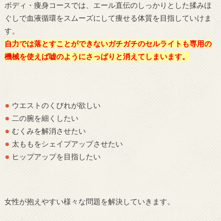
ボディ・痩身コースでは、エール直伝のしっかりとした揉みほ
ぐしで血液循環をスムーズにして痩せる体質を目指していけま
す。
自力では落とすことができないガチガチのセルライトも専用の
機械を使えば嘘のようにさっぱりと消えてしまいます。
ウエストのくびれが欲しい
二の腕を細くしたい
むくみを解消させたい
太ももをシェイプアップさせたい
ヒップアップを目指したい
女性が抱えやすい様々な問題を解決していきます。