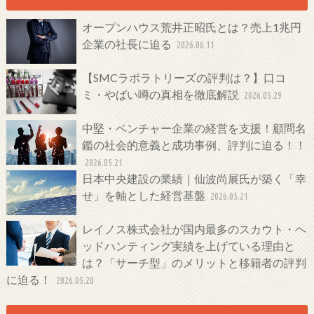
オープンハウス荒井正昭氏とは？売上1兆円
企業の社長に迫る
2026.06.11
【SMCラボラトリーズの評判は？】口コ
ミ・やばい噂の真相を徹底解説
2026.05.29
中堅・ベンチャー企業の経営を支援！顧問名
鑑の社会的意義と成功事例、評判に迫る！！
2026.05.21
日本中央建設の業績｜仙波尚展氏が築く「幸
せ」を軸とした経営基盤
2026.05.21
レイノス株式会社が国内最多のスカウト・ヘ
ッドハンティング実績を上げている理由と
は？「サーチ型」のメリットと移籍者の評判
に迫る！
2026.05.20