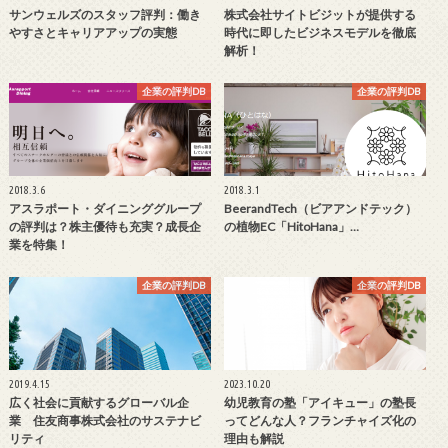
サンウェルズのスタッフ評判：働き
株式会社サイトビジットが提供する
やすさとキャリアアップの実態
時代に即したビジネスモデルを徹底
解析！
企業の評判DB
企業の評判DB
2018.3.6
2018.3.1
アスラポート・ダイニンググループ
BeerandTech（ビアアンドテック）
の評判は？株主優待も充実？成長企
の植物EC「HitoHana」…
業を特集！
企業の評判DB
企業の評判DB
2019.4.15
2023.10.20
広く社会に貢献するグローバル企
幼児教育の塾「アイキュー」の塾長
業 住友商事株式会社のサステナビ
ってどんな人？フランチャイズ化の
リティ
理由も解説