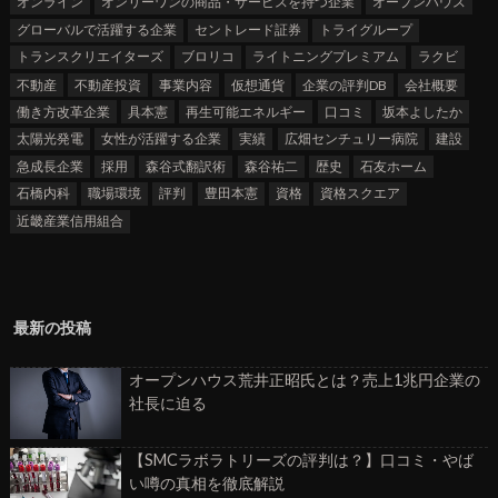
オンライン
オンリーワンの商品・サービスを持つ企業
オープンハウス
グローバルで活躍する企業
セントレード証券
トライグループ
トランスクリエイターズ
ブロリコ
ライトニングプレミアム
ラクビ
不動産
不動産投資
事業内容
仮想通貨
企業の評判DB
会社概要
働き方改革企業
具本憲
再生可能エネルギー
口コミ
坂本よしたか
太陽光発電
女性が活躍する企業
実績
広畑センチュリー病院
建設
急成長企業
採用
森谷式翻訳術
森谷祐二
歴史
石友ホーム
石橋内科
職場環境
評判
豊田本憲
資格
資格スクエア
近畿産業信用組合
最新の投稿
オープンハウス荒井正昭氏とは？売上1兆円企業の
社長に迫る
【SMCラボラトリーズの評判は？】口コミ・やば
い噂の真相を徹底解説