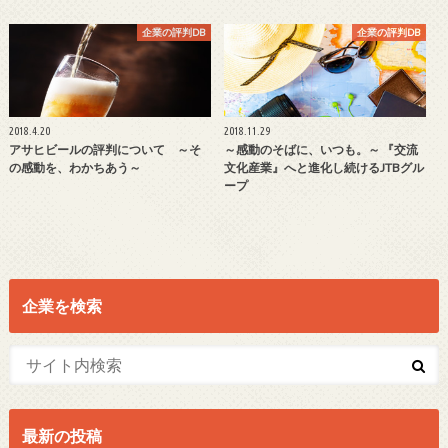
企業の評判DB
企業の評判DB
2018.4.20
2018.11.29
アサヒビールの評判について ～そ
～感動のそばに、いつも。～ 『交流
の感動を、わかちあう～
文化産業』へと進化し続けるJTBグル
ープ
企業を検索
最新の投稿