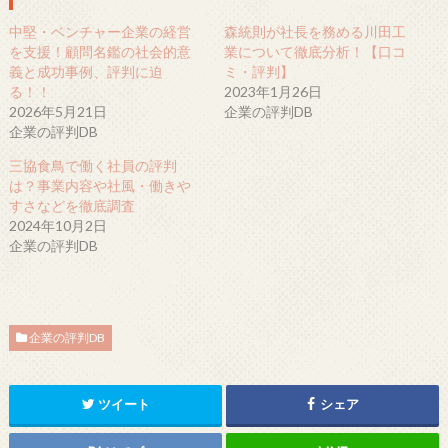
中堅・ベンチャー企業の経営
森統則が社長を務める川田工
を支援！顧問名鑑の社会的意
業について徹底分析！【口コ
義と成功事例、評判に迫
ミ・評判】
る！！
2023年1月26日
2026年5月21日
企業の評判DB
企業の評判DB
三協食鳥で働く社員の評判
は？事業内容や社風・働きや
すさなどを徹底調査
2024年10月2日
企業の評判DB
企業の評判DB
ツイート
シェア