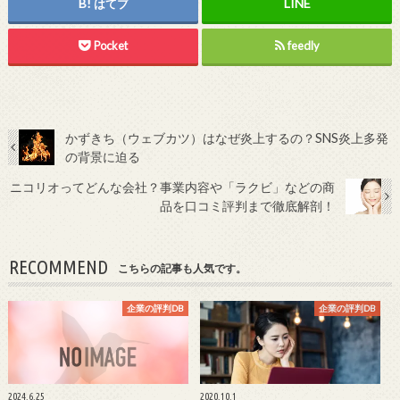
はてブ
Pocket
feedly
かずきち（ウェブカツ）はなぜ炎上するの？SNS炎上多発
の背景に迫る
ニコリオってどんな会社？事業内容や「ラクビ」などの商
品を口コミ評判まで徹底解剖！
RECOMMEND
こちらの記事も人気です。
企業の評判DB
企業の評判DB
2024.6.25
2020.10.1