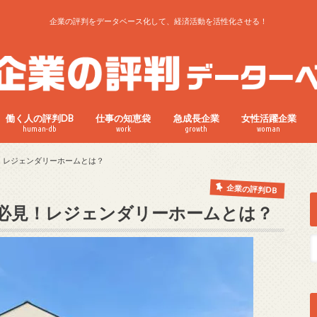
企業の評判をデータベース化して、経済活動を活性化させる！
働く人の評判DB
仕事の知恵袋
急成長企業
女性活躍企業
human-db
work
growth
woman
！レジェンダリーホームとは？
企業の評判DB
必見！レジェンダリーホームとは？