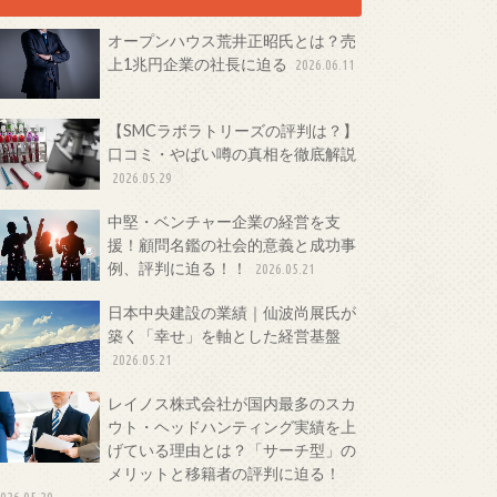
オープンハウス荒井正昭氏とは？売
上1兆円企業の社長に迫る
2026.06.11
【SMCラボラトリーズの評判は？】
口コミ・やばい噂の真相を徹底解説
2026.05.29
中堅・ベンチャー企業の経営を支
援！顧問名鑑の社会的意義と成功事
例、評判に迫る！！
2026.05.21
日本中央建設の業績｜仙波尚展氏が
築く「幸せ」を軸とした経営基盤
2026.05.21
レイノス株式会社が国内最多のスカ
ウト・ヘッドハンティング実績を上
げている理由とは？「サーチ型」の
メリットと移籍者の評判に迫る！
026.05.20