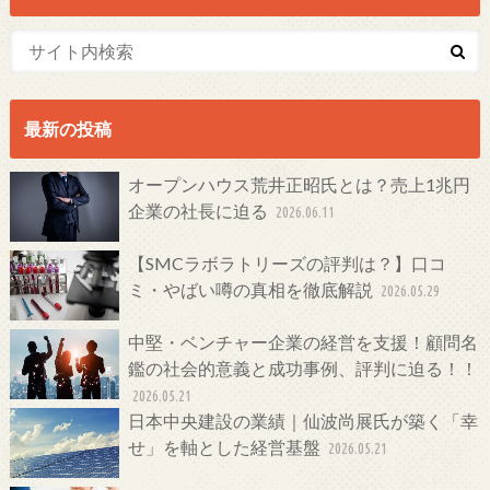
最新の投稿
オープンハウス荒井正昭氏とは？売上1兆円
企業の社長に迫る
2026.06.11
【SMCラボラトリーズの評判は？】口コ
ミ・やばい噂の真相を徹底解説
2026.05.29
中堅・ベンチャー企業の経営を支援！顧問名
鑑の社会的意義と成功事例、評判に迫る！！
2026.05.21
日本中央建設の業績｜仙波尚展氏が築く「幸
せ」を軸とした経営基盤
2026.05.21