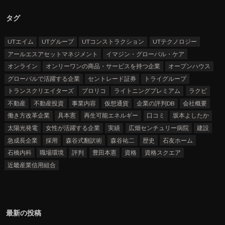
タグ
UTエイム
UTグループ
UTコンストラクション
UTテクノロジー
アールエスアセットマネジメント
イマジン・グローバル・ケア
オンライン
オンリーワンの商品・サービスを持つ企業
オープンハウス
グローバルで活躍する企業
セントレード証券
トライグループ
トランスクリエイターズ
ブロリコ
ライトニングプレミアム
ラクビ
不動産
不動産投資
事業内容
仮想通貨
企業の評判DB
会社概要
働き方改革企業
具本憲
再生可能エネルギー
口コミ
坂本よしたか
太陽光発電
女性が活躍する企業
実績
広畑センチュリー病院
建設
急成長企業
採用
森谷式翻訳術
森谷祐二
歴史
石友ホーム
石橋内科
職場環境
評判
豊田本憲
資格
資格スクエア
近畿産業信用組合
最新の投稿