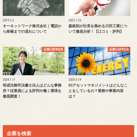
2019.3.6
2023.1.26
キーネットワーク株式会社｜電話か
森統則が社長を務める川田工業につ
ら移籍までの流れについて
いて徹底分析！【口コミ・評判】
企業の評判DB
企業の評判DB
2024.7.17
2020.6.19
明成法務司法書士法人はどんな事務
RSアセットマネジメントはどんなこ
所？従業員による評判や働く環境を
とをしているの？業務や事業内容
徹底調査！
は？
企業を検索