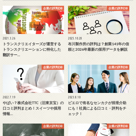
企業の評判DB
企業の評判DB
2021.3.26
2025.10.28
トランスクリエイターズが運営する
布川製作所の評判は？創業141年の信
トランスクリエーションに特化した
頼と2026年最新の採用データを解説
翻訳サー…
企業の評判DB
企業の評判DB
2022.7.19
2023.8.10
やばい？株式会社TTC（旧東京宝）の
ピエロで有名なセンカクが排泄介助
口コミ評判まとめ！スイーツや採用
にも！社員による口コミ・評判をチ
情報…
ェック！
企業の評判DB
企業の評判DB