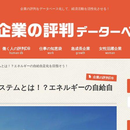
企業の評判をデータベース化して、経済活動を活性化させる！
働く人の評判DB
仕事の知恵袋
急成長企業
女性活躍企業
human-db
work
growth
woman
ムとは！？エネルギーの自給自足化を目指そう！
企業の評判DB
ステムとは！？エネルギーの自給自