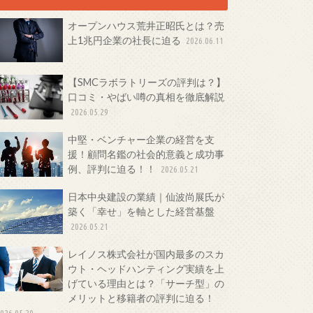
オープンハウス荒井正昭氏とは？売
上1兆円企業の社長に迫る
2026.06.11
【SMCラボラトリーズの評判は？】
口コミ・やばい噂の真相を徹底解説
2026.05.29
中堅・ベンチャー企業の経営を支
援！顧問名鑑の社会的意義と成功事
例、評判に迫る！！
2026.05.21
日本中央建設の業績｜仙波尚展氏が
築く「幸せ」を軸とした経営基盤
2026.05.21
レイノス株式会社が国内最多のスカ
ウト・ヘッドハンティング実績を上
げている理由とは？「サーチ型」の
メリットと移籍者の評判に迫る！
026.05.20