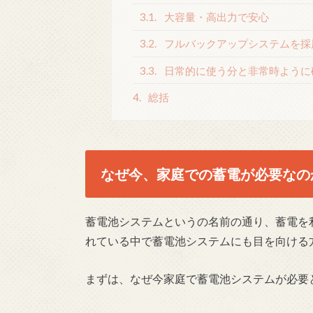
3.1.
大容量・高出力で安心
3.2.
フルバックアップシステムを採
3.3.
日常的に使う分と非常時ように
4.
総括
なぜ今、家庭での蓄電が必要なの
蓄電池システムというの名前の通り、蓄電を
れている中で蓄電池システムにも目を向ける
まずは、なぜ今家庭で蓄電池システムが必要