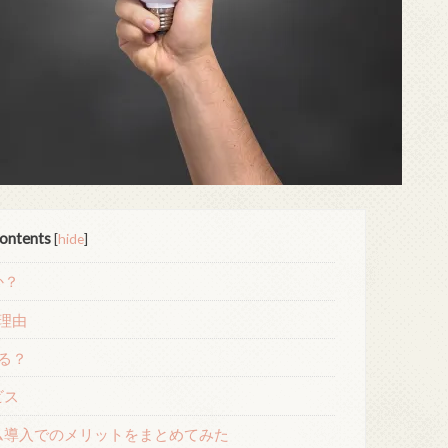
ontents
[
hide
]
か？
理由
る？
ビス
ム導入でのメリットをまとめてみた