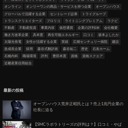
オンライン
オンリーワンの商品・サービスを持つ企業
オープンハウス
グローバルで活躍する企業
セントレード証券
トライグループ
トランスクリエイターズ
ブロリコ
ライトニングプレミアム
ラクビ
不動産
不動産投資
事業内容
仮想通貨
企業の評判DB
会社概要
働き方改革企業
具本憲
再生可能エネルギー
口コミ
坂本よしたか
太陽光発電
女性が活躍する企業
実績
広畑センチュリー病院
建設
急成長企業
採用
森谷式翻訳術
森谷祐二
歴史
石友ホーム
石橋内科
職場環境
評判
豊田本憲
資格
資格スクエア
近畿産業信用組合
最新の投稿
オープンハウス荒井正昭氏とは？売上1兆円企業の
社長に迫る
【SMCラボラトリーズの評判は？】口コミ・やば