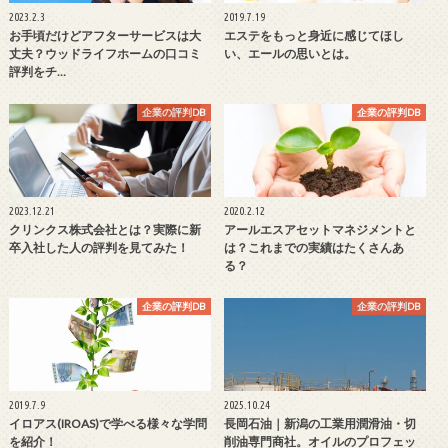
2023.2.3
2019.7.19
お手頃だけどアフターサービスは大
エステをもっと身近に感じてほし
丈夫？ウッドライフホームの口コミ
い、エールの思いとは。
評判をチ…
企業の評判DB
企業の評判DB
2023.12.21
2020.2.12
クリンクス株式会社とは？実際に新
アールエスアセットマネジメントと
卒入社した人の評判を見てみた！
は？これまでの実績はたくさんあ
る？
企業の評判DB
企業の評判DB
2019.7.9
2025.10.24
イロアス(IROAS)で学べる様々な学問
長岡石油｜新潟の工業用潤滑油・切
を紹介！
削油専門商社。オイルのプロフェッ