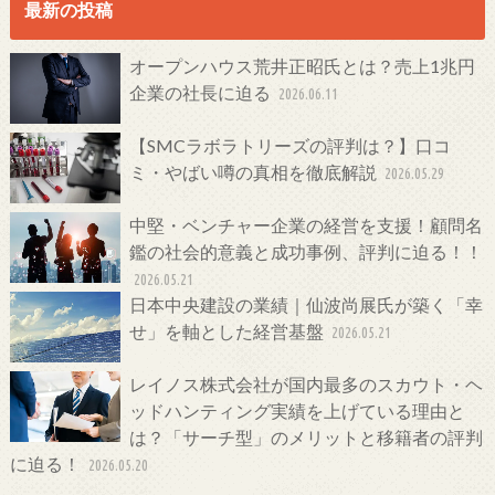
最新の投稿
オープンハウス荒井正昭氏とは？売上1兆円
企業の社長に迫る
2026.06.11
【SMCラボラトリーズの評判は？】口コ
ミ・やばい噂の真相を徹底解説
2026.05.29
中堅・ベンチャー企業の経営を支援！顧問名
鑑の社会的意義と成功事例、評判に迫る！！
2026.05.21
日本中央建設の業績｜仙波尚展氏が築く「幸
せ」を軸とした経営基盤
2026.05.21
レイノス株式会社が国内最多のスカウト・ヘ
ッドハンティング実績を上げている理由と
は？「サーチ型」のメリットと移籍者の評判
に迫る！
2026.05.20