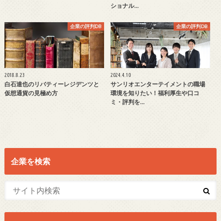
ショナル…
企業の評判DB
企業の評判DB
2018.8.23
2024.4.10
白石達也のリバティーレジデンツと
サンリオエンターテイメントの職場
仮想通貨の見極め方
環境を知りたい！福利厚生や口コ
ミ・評判を…
企業を検索