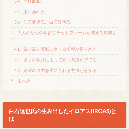
3.4.
Masaru氏
3.5.
上村勇斗氏
3.6.
仙石琢磨氏、白石達也氏
4.
大人のための学習プラットフォームが与える影響と
は
4.1.
質が高く実際に使える情報が得られる
4.2.
多くの学びによって高い意識が持てる
4.3.
経済の自由を手に入れる方法が分かる
5.
まとめ
白石達也氏の生み出したイロアス(IROAS)と
は