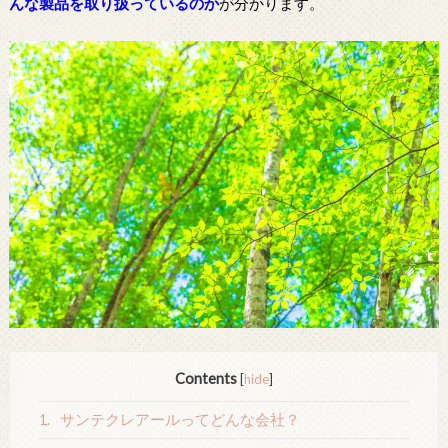
んな製品を取り扱っているのか
が分かります。
Contents
[
hide
]
1.
サンテクレアールってどんな会社？