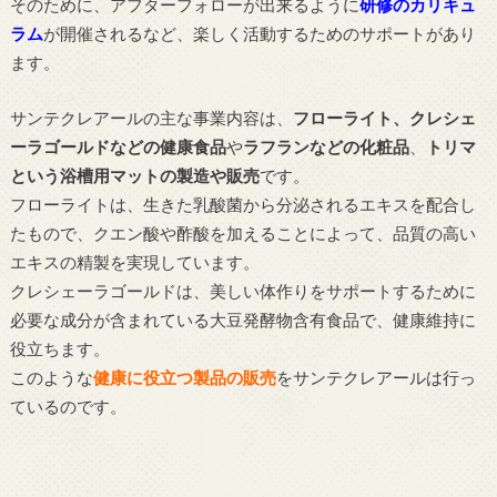
そのために、アフターフォローが出来るように
研修のカリキュ
ラム
が開催されるなど、楽しく活動するためのサポートがあり
ます。
サンテクレアールの主な事業内容は、
フローライト、クレシェ
ーラゴールドなどの健康食品
や
ラフランなどの化粧品
、
トリマ
という浴槽用マットの製造や販売
です。
フローライトは、生きた乳酸菌から分泌されるエキスを配合し
たもので、クエン酸や酢酸を加えることによって、品質の高い
エキスの精製を実現しています。
クレシェーラゴールドは、美しい体作りをサポートするために
必要な成分が含まれている大豆発酵物含有食品で、健康維持に
役立ちます。
このような
健康に役立つ製品の販売
をサンテクレアールは行っ
ているのです。