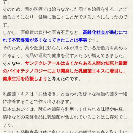
す。
そのため、昔の医療では治らなかった病でも治療をすることで
治るようになり、健康に過ごすことができるようになったので
す。
しかし、医療費の負担や医者不足など、
高齢化社会が進むにつ
れて不安要素が多くなってきたことは事実
です。
そのため、薬や医療に頼らない体が持っている治癒力を高めら
れるよう、食品や運動で健康を促す人たちが増えてきました。
そんな中、
サンテクレアールは古くからある人間の知恵と最新
のバイオテクノロジーにより開発した乳酸菌エキスに着目し、
健康生活を応援しよう
と考えたのです。
乳酸菌エキスは「共棲培養」と言われる様々な種類の菌を一緒
に培養することで作り出されます。
日本においては、酵母や細菌を利用して作られる味噌や納豆、
漬物などの発酵食品に乳酸菌が含まれていることはご存知でし
ょう。
こうした発酵食品は体に良いとテレビや雑誌でも多く取り上げ