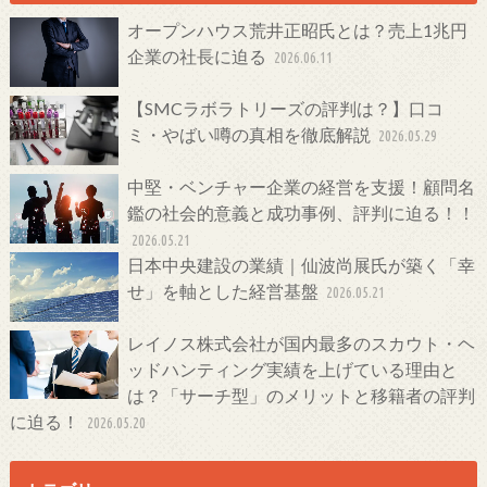
オープンハウス荒井正昭氏とは？売上1兆円
企業の社長に迫る
2026.06.11
【SMCラボラトリーズの評判は？】口コ
ミ・やばい噂の真相を徹底解説
2026.05.29
中堅・ベンチャー企業の経営を支援！顧問名
鑑の社会的意義と成功事例、評判に迫る！！
2026.05.21
日本中央建設の業績｜仙波尚展氏が築く「幸
せ」を軸とした経営基盤
2026.05.21
レイノス株式会社が国内最多のスカウト・ヘ
ッドハンティング実績を上げている理由と
は？「サーチ型」のメリットと移籍者の評判
に迫る！
2026.05.20