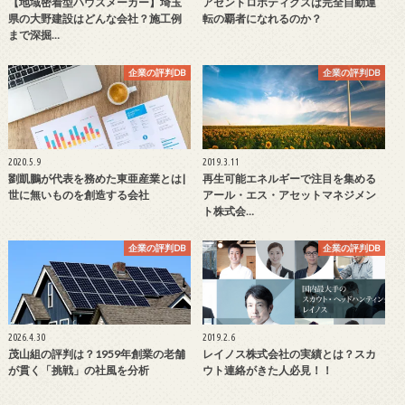
【地域密着型ハウスメーカー】埼玉
アセントロボティクスは完全自動運
県の大野建設はどんな会社？施工例
転の覇者になれるのか？
まで深掘…
企業の評判DB
企業の評判DB
2020.5.9
2019.3.11
劉凱鵬が代表を務めた東亜産業とは|
再生可能エネルギーで注目を集める
世に無いものを創造する会社
アール・エス・アセットマネジメン
ト株式会…
企業の評判DB
企業の評判DB
2026.4.30
2019.2.6
茂山組の評判は？1959年創業の老舗
レイノス株式会社の実績とは？スカ
が貫く「挑戦」の社風を分析
ウト連絡がきた人必見！！