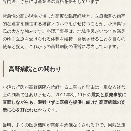
専門医、さらには産業医の資格を保有しています。
緊急性の高い現場で培った高度な臨床経験と、医療機関の効率
的な運営を推進する経営ノウハウを併せ持つことが、小澤典行
氏の大きな強みです。小澤理事長は、地域住民がいつでも満足
のゆく医療を受けられる体制を維持・発展させることを自らの
使命と捉え、これからの高野病院の運営に尽力しています。
高野病院との関わり
小澤典行氏が高野病院を承継するに至った理由は、単なる経営
上の判断ではありません。2011年3月11日の
震災と原発事故に
直面しながらも、避難せずに医療を提供し続けた高野病院の姿
勢に心を打たれた
からです。
当時、多くの医療機関が閉鎖を余儀なくされる中で、同院は孤