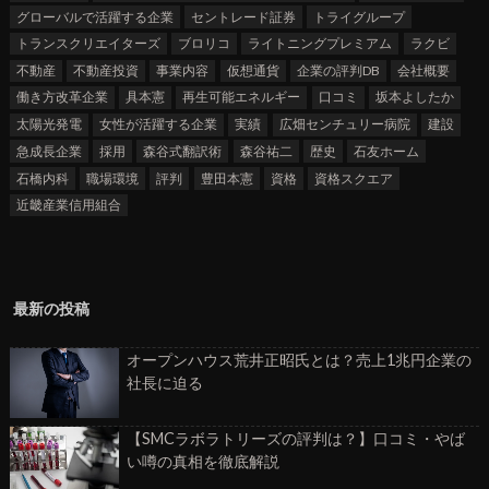
グローバルで活躍する企業
セントレード証券
トライグループ
トランスクリエイターズ
ブロリコ
ライトニングプレミアム
ラクビ
不動産
不動産投資
事業内容
仮想通貨
企業の評判DB
会社概要
働き方改革企業
具本憲
再生可能エネルギー
口コミ
坂本よしたか
太陽光発電
女性が活躍する企業
実績
広畑センチュリー病院
建設
急成長企業
採用
森谷式翻訳術
森谷祐二
歴史
石友ホーム
石橋内科
職場環境
評判
豊田本憲
資格
資格スクエア
近畿産業信用組合
最新の投稿
オープンハウス荒井正昭氏とは？売上1兆円企業の
社長に迫る
【SMCラボラトリーズの評判は？】口コミ・やば
い噂の真相を徹底解説