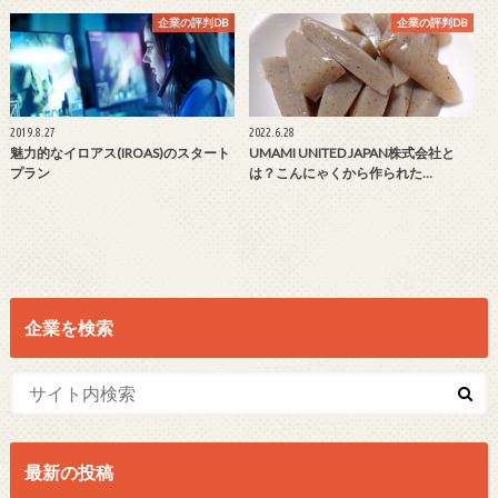
企業の評判DB
企業の評判DB
2019.8.27
2022.6.28
魅力的なイロアス(IROAS)のスタート
UMAMI UNITED JAPAN株式会社と
プラン
は？こんにゃくから作られた…
企業を検索
最新の投稿