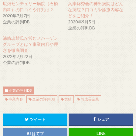
広畑センチュリー病院（石橋
兵庫錦秀会の神出病院はどん
内科）の口コミや評判は？
な病院？口コミや診療内容な
2020年7月7日
どをご紹介！
企業の評判DB
2020年9月5日
企業の評判DB
浦崎忠雄氏が営むメハーゲン
グループとは？事業内容や理
念を徹底調査
2022年7月22日
企業の評判DB
企業の評判DB
事業内容
企業の評判DB
実績
急成長企業
ツイート
シェア
はてブ