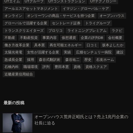
UTエイム
UTグループ
UTコンストラクション
UTテクノロジー
アールエスアセットマネジメント
イマジン・グローバル・ケア
オンライン
オンリーワンの商品・サービスを持つ企業
オープンハウス
グローバルで活躍する企業
セントレード証券
トライグループ
トランスクリエイターズ
ブロリコ
ライトニングプレミアム
ラクビ
不動産
不動産投資
事業内容
仮想通貨
企業の評判DB
会社概要
働き方改革企業
具本憲
再生可能エネルギー
口コミ
坂本よしたか
太陽光発電
女性が活躍する企業
実績
広畑センチュリー病院
建設
急成長企業
採用
森谷式翻訳術
森谷祐二
歴史
石友ホーム
石橋内科
職場環境
評判
豊田本憲
資格
資格スクエア
近畿産業信用組合
最新の投稿
オープンハウス荒井正昭氏とは？売上1兆円企業の
社長に迫る