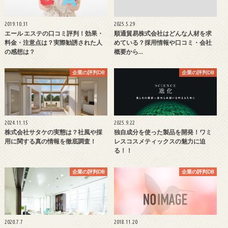
2019.10.31
2025.5.29
エール エステの口コミ評判！効果・
順通貿易株式会社はどんな人材を求
料金・注意点は？実際勧誘された人
めている？採用情報や口コミ・会社
の感想は？
概要から…
企業の評判DB
企業の評判DB
2024.11.15
2025.9.22
株式会社サタケの実態は？社風や採
独自成分を使った製品を開発！ワミ
用に関する真の情報を徹底調査！
レスコスメティックスの魅力に迫
る！！
企業の評判DB
企業の評判DB
2020.7.7
2018.11.20