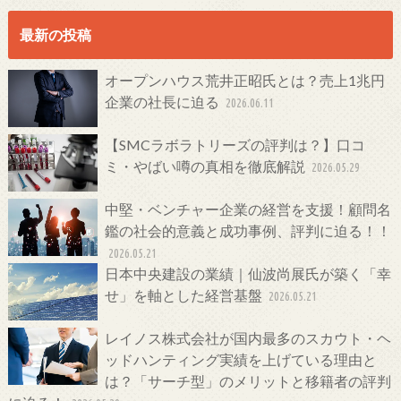
最新の投稿
オープンハウス荒井正昭氏とは？売上1兆円
企業の社長に迫る
2026.06.11
【SMCラボラトリーズの評判は？】口コ
ミ・やばい噂の真相を徹底解説
2026.05.29
中堅・ベンチャー企業の経営を支援！顧問名
鑑の社会的意義と成功事例、評判に迫る！！
2026.05.21
日本中央建設の業績｜仙波尚展氏が築く「幸
せ」を軸とした経営基盤
2026.05.21
レイノス株式会社が国内最多のスカウト・ヘ
ッドハンティング実績を上げている理由と
は？「サーチ型」のメリットと移籍者の評判