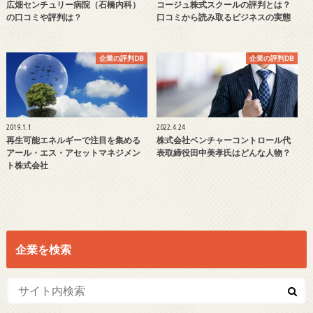
広畑センチュリー病院（石橋内科）
コージュ株式スクールの評判とは？
の口コミや評判は？
口コミから読み取るビジネスの実態
企業の評判DB
企業の評判DB
2019.1.1
2022.4.24
再生可能エネルギーで注目を集める
株式会社ベンチャーコントロール代
アール・エス・アセットマネジメン
表取締役田中美孝氏はどんな人物？
ト株式会社
企業を検索