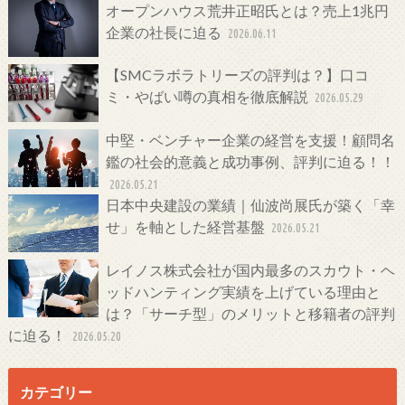
オープンハウス荒井正昭氏とは？売上1兆円
企業の社長に迫る
2026.06.11
【SMCラボラトリーズの評判は？】口コ
ミ・やばい噂の真相を徹底解説
2026.05.29
中堅・ベンチャー企業の経営を支援！顧問名
鑑の社会的意義と成功事例、評判に迫る！！
2026.05.21
日本中央建設の業績｜仙波尚展氏が築く「幸
せ」を軸とした経営基盤
2026.05.21
レイノス株式会社が国内最多のスカウト・ヘ
ッドハンティング実績を上げている理由と
は？「サーチ型」のメリットと移籍者の評判
に迫る！
2026.05.20
カテゴリー