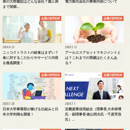
県の大野建設はどんな会社？施工例
電力株式会社の事業内容について
まで深掘…
企業の評判DB
企業の評判DB
2024.8.23
2020.2.12
ニッコクトラストの給食はまずい？
アールエスアセットマネジメントと
食に対するこだわりやサービス内容
は？これまでの実績はたくさんあ
を徹底調査！
る？
企業の評判DB
企業の評判DB
2020.7.28
2020.7.1
日本大学事業部が稼げる仕組みと日
近畿産業信用組合（理事長 大本崇博
本大学利権を調査！
氏・副理事長 徳山明夫氏・千原芳浩
氏）…