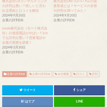
株式会社GRコンサルティング
株式会社UNITED STYLEの資
の評判は悪い？怪しいと言わ
産形成とは？サービスの全容
れる理由と口コミを解説
や評判を調べてみた！
2024年9月20日
2024年9月20日
企業の評判DB
企業の評判DB
mode株式会社（モード株式会
社）の迷惑電話がやばい？2ch
でも評判が悪い？営業電話や
企業の実態を調査！
2024年3月30日
企業の評判DB
企業の評判DB
企業の評判DB
会社概要
口コミ
評判
ツイート
シェア
はてブ