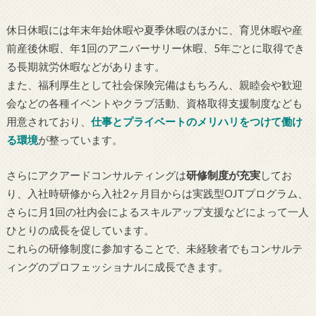
休日休暇には年末年始休暇や夏季休暇のほかに、育児休暇や産
前産後休暇、年1回のアニバーサリー休暇、5年ごとに取得でき
る長期就労休暇などがあります。
また、福利厚生として社会保険完備はもちろん、親睦会や歓迎
会などの各種イベントやクラブ活動、資格取得支援制度なども
用意されており、
仕事とプライベートのメリハリをつけて働け
る環境
が整っています。
さらにアクアードコンサルティングは
研修制度が充実
してお
り、入社時研修から入社2ヶ月目からは実践型OJTプログラム、
さらに月1回の社内会によるスキルアップ支援などによって一人
ひとりの成長を促しています。
これらの研修制度に参加することで、未経験者でもコンサルテ
ィングのプロフェッショナルに成長できます。