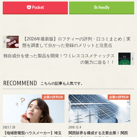
Pocket
feedly
【2026年最新版】ロフティーの評判・口コミまとめ｜実
態を調査して分かった登録のメリットと注意点
独自成分を使った製品を開発！ワミレスコスメティックス
の魅力に迫る！！
RECOMMEND
こちらの記事も人気です。
企業の評判DB
企業の評判DB
2023.7.28
2018.12.4
【地域密着型ハウスメーカー】埼玉
関西財界を構成する主要企業！ 関西