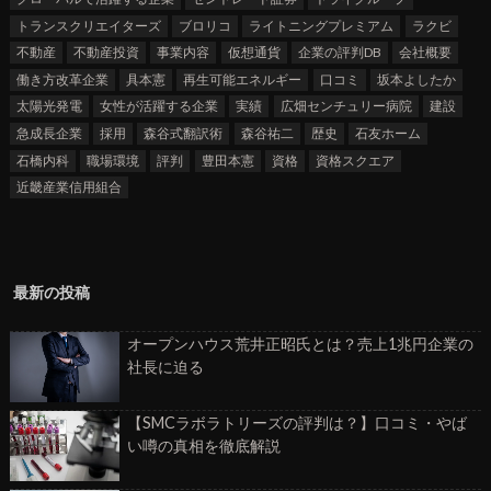
トランスクリエイターズ
ブロリコ
ライトニングプレミアム
ラクビ
不動産
不動産投資
事業内容
仮想通貨
企業の評判DB
会社概要
働き方改革企業
具本憲
再生可能エネルギー
口コミ
坂本よしたか
太陽光発電
女性が活躍する企業
実績
広畑センチュリー病院
建設
急成長企業
採用
森谷式翻訳術
森谷祐二
歴史
石友ホーム
石橋内科
職場環境
評判
豊田本憲
資格
資格スクエア
近畿産業信用組合
最新の投稿
オープンハウス荒井正昭氏とは？売上1兆円企業の
社長に迫る
【SMCラボラトリーズの評判は？】口コミ・やば
い噂の真相を徹底解説