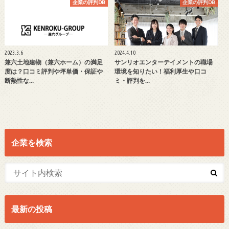
企業の評判DB
企業の評判DB
2023.3.6
2024.4.10
兼六土地建物（兼六ホーム）の満足
サンリオエンターテイメントの職場
度は？口コミ評判や坪単価・保証や
環境を知りたい！福利厚生や口コ
断熱性な…
ミ・評判を…
企業を検索
最新の投稿