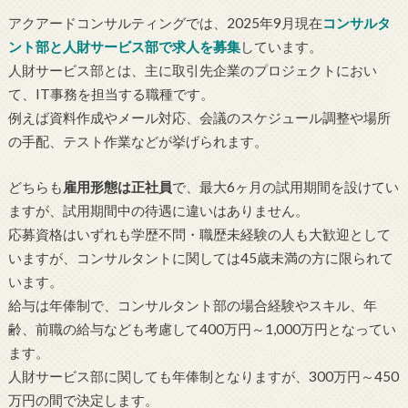
アクアードコンサルティングでは、2025年9月現在
コンサルタ
ント部と人財サービス部で求人を募集
しています。
人財サービス部とは、主に取引先企業のプロジェクトにおい
て、IT事務を担当する職種です。
例えば資料作成やメール対応、会議のスケジュール調整や場所
の手配、テスト作業などが挙げられます。
どちらも
雇用形態は正社員
で、最大6ヶ月の試用期間を設けてい
ますが、試用期間中の待遇に違いはありません。
応募資格はいずれも学歴不問・職歴未経験の人も大歓迎として
いますが、コンサルタントに関しては45歳未満の方に限られて
います。
給与は年俸制で、コンサルタント部の場合経験やスキル、年
齢、前職の給与なども考慮して400万円～1,000万円となってい
ます。
人財サービス部に関しても年俸制となりますが、300万円～450
万円の間で決定します。