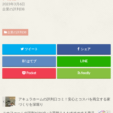
2023年3月6日
企業の評判DB
企業の評判DB
ツイート
シェア
はてブ
Pocket
feedly
アキュラホームの評判口コミ！安心とコスパを両立する家
づくりを深堀り
ニナファームの評判がやばい？芸能人もおすすめする商品