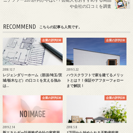
や会社の口コミを調査
RECOMMEND
こちらの記事も人気です。
企業の評判DB
企業の評判DB
2018.12.7
2019.5.22
レジェンダリーホーム（那須/埼玉/茨
ハウスクラフトで家を建てるメリッ
城/栃木など）の口コミを支える強み
トとは？！保証やアフターフォロー
は…
まで解説！
企業の評判DB
企業の評判DB
2019.2.14
2018.5.8
新エネルギー計画株式会社の家庭用
1万円から始められる不動産投資