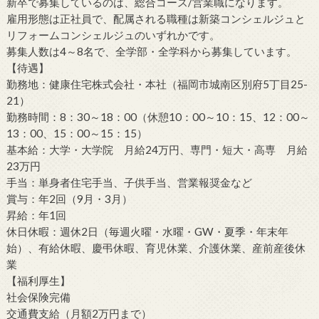
新卒で募集しているのは、総合コース/営業職になります。
雇用形態は正社員で、配属される職種は新築コンシェルジュと
リフォームコンシェルジュのいずれかです。
募集人数は4～8名で、全学部・全学科から募集しています。
【待遇】
勤務地：健康住宅株式会社・本社（福岡市城南区別府5丁目25-
21）
勤務時間：8：30～18：00（休憩10：00～10：15、12：00～
13：00、15：00～15：15）
基本給：大学・大学院 月給24万円、専門・短大・高専 月給
23万円
手当：単身者住宅手当、子供手当、営業報奨金など
賞与：年2回（9月・3月）
昇給：年1回
休日休暇：週休2日（毎週火曜・水曜・GW・夏季・年末年
始）、有給休暇、慶弔休暇、育児休業、介護休業、産前産後休
業
【福利厚生】
社会保険完備
交通費支給（月額2万円まで）