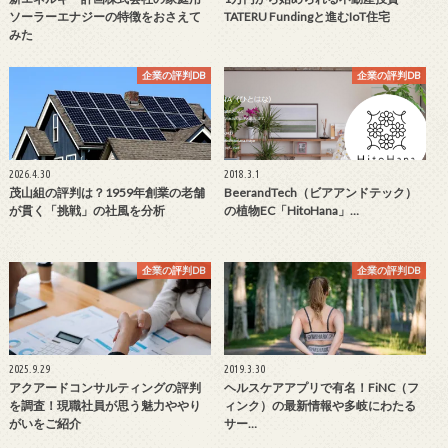
ソーラーエナジーの特徴をおさえて
TATERU Fundingと進むIoT住宅
みた
企業の評判DB
企業の評判DB
2026.4.30
2018.3.1
茂山組の評判は？1959年創業の老舗
BeerandTech（ビアアンドテック）
が貫く「挑戦」の社風を分析
の植物EC「HitoHana」…
企業の評判DB
企業の評判DB
2025.9.29
2019.3.30
アクアードコンサルティングの評判
ヘルスケアアプリで有名！FiNC（フ
を調査！現職社員が思う魅力ややり
ィンク）の最新情報や多岐にわたる
がいをご紹介
サー…