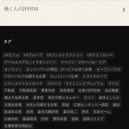
働く人の評判DB
タグ
UTエイム
UTグループ
UTコンストラクション
UTテクノロジー
アールエスアセットマネジメント
イマジン・グローバル・ケア
オンライン
オンリーワンの商品・サービスを持つ企業
オープンハウス
グローバルで活躍する企業
セントレード証券
トライグループ
トランスクリエイターズ
ブロリコ
ライトニングプレミアム
ラクビ
不動産
不動産投資
事業内容
仮想通貨
企業の評判DB
会社概要
働き方改革企業
具本憲
再生可能エネルギー
口コミ
坂本よしたか
太陽光発電
女性が活躍する企業
実績
広畑センチュリー病院
建設
急成長企業
採用
森谷式翻訳術
森谷祐二
歴史
石友ホーム
石橋内科
職場環境
評判
豊田本憲
資格
資格スクエア
近畿産業信用組合