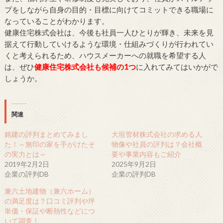
プをしながら自身の目的・目標に向けてコミットできる職場に
なっていることがわかります。
健康住宅株式会社は、今後も社員一人ひとりが輝き、未来を見
据えて行動していけるような環境・仕組みづくりが行われてい
くと考えられるため、ハウスメーカーへの就職を希望する人
は、ぜひ
健康住宅株式会社も候補の1つ
に入れてみてはいかがで
しょうか。
関連
銘建の評判まとめてみまし
大垣管材株式会社の求める人
た！～無印の家を手がけたそ
物像や社員の評判は？会社概
の実力とは～
要や事業内容もご紹介
2019年2月2日
2025年9月2日
企業の評判DB
企業の評判DB
兼六土地建物（兼六ホーム）
の満足度は？口コミ評判や坪
単価・保証や断熱性などにつ
いて調査！