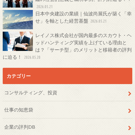
2026.05.21
日本中央建設の業績｜仙波尚展氏が築く「幸
せ」を軸とした経営基盤
2026.05.21
レイノス株式会社が国内最多のスカウト・ヘ
ッドハンティング実績を上げている理由と
は？「サーチ型」のメリットと移籍者の評判
に迫る！
2026.05.20
カテゴリー
コンサルティング、投資
仕事の知恵袋
企業の評判DB