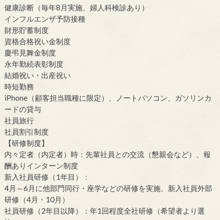
健康診断（毎年8月実施、婦人科検診あり）
インフルエンザ予防接種
財形貯蓄制度
資格合格祝い金制度
慶弔見舞金制度
永年勤続表彰制度
結婚祝い・出産祝い
時短勤務
iPhone（顧客担当職種に限定）、ノートパソコン、ガソリンカ
ードの貸与
社員旅行
社員割引制度
【研修制度】
内々定者（内定者）時：先輩社員との交流（懇親会など）、報
酬ありインターン制度
新入社員研修（1年目）：
4月～6月に他部門同行・座学などの研修を実施、新入社員外部
研修（4月・10月）
社員研修（2年目以降）：年1回程度全社研修（希望者より選