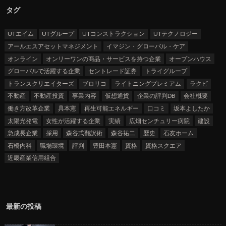
タグ
UTエイム
UTグループ
UTコンストラクション
UTテクノロジー
アールエスアセットマネジメント
イマジン・グローバル・ケア
オンライン
オンリーワンの商品・サービスを持つ企業
オープンハウス
グローバルで活躍する企業
セントレード証券
トライグループ
トランスクリエイターズ
ブロリコ
ライトニングプレミアム
ラクビ
不動産
不動産投資
事業内容
仮想通貨
企業の評判DB
会社概要
働き方改革企業
具本憲
再生可能エネルギー
口コミ
坂本よしたか
太陽光発電
女性が活躍する企業
実績
広畑センチュリー病院
建設
急成長企業
採用
森谷式翻訳術
森谷祐二
歴史
石友ホーム
石橋内科
職場環境
評判
豊田本憲
資格
資格スクエア
近畿産業信用組合
最新の投稿