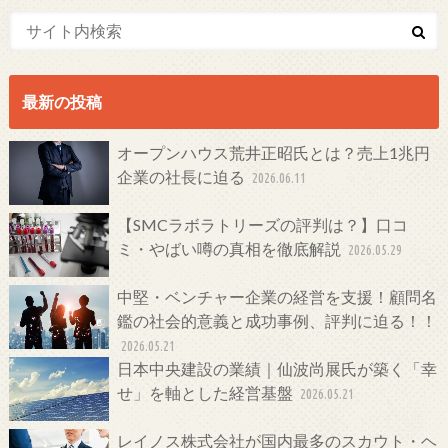
最新の投稿
オープンハウス荒井正昭氏とは？売上1兆円
企業の社長に迫る
2026.06.11
【SMCラボラトリーズの評判は？】口コ
ミ・やばい噂の真相を徹底解説
2026.05.29
中堅・ベンチャー企業の経営を支援！顧問名
鑑の社会的意義と成功事例、評判に迫る！！
2026.05.21
日本中央建設の業績｜仙波尚展氏が築く「幸
せ」を軸とした経営基盤
2026.05.21
レイノス株式会社が国内最多のスカウト・ヘ