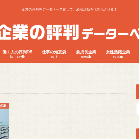
企業の評判をデータベース化して、経済活動を活性化させる！
働く人の評判DB
仕事の知恵袋
急成長企業
女性活躍企業
human-db
work
growth
woman
判DB