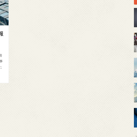
報
情
事
た
2