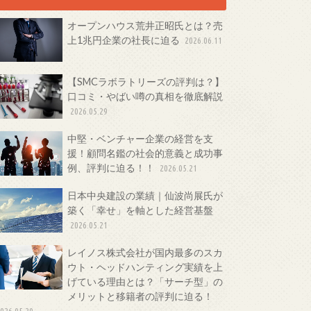
オープンハウス荒井正昭氏とは？売
上1兆円企業の社長に迫る
2026.06.11
【SMCラボラトリーズの評判は？】
口コミ・やばい噂の真相を徹底解説
2026.05.29
中堅・ベンチャー企業の経営を支
援！顧問名鑑の社会的意義と成功事
例、評判に迫る！！
2026.05.21
日本中央建設の業績｜仙波尚展氏が
築く「幸せ」を軸とした経営基盤
2026.05.21
レイノス株式会社が国内最多のスカ
ウト・ヘッドハンティング実績を上
げている理由とは？「サーチ型」の
メリットと移籍者の評判に迫る！
026.05.20