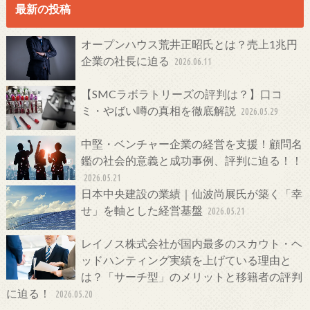
最新の投稿
オープンハウス荒井正昭氏とは？売上1兆円
企業の社長に迫る
2026.06.11
【SMCラボラトリーズの評判は？】口コ
ミ・やばい噂の真相を徹底解説
2026.05.29
中堅・ベンチャー企業の経営を支援！顧問名
鑑の社会的意義と成功事例、評判に迫る！！
2026.05.21
日本中央建設の業績｜仙波尚展氏が築く「幸
せ」を軸とした経営基盤
2026.05.21
レイノス株式会社が国内最多のスカウト・ヘ
ッドハンティング実績を上げている理由と
は？「サーチ型」のメリットと移籍者の評判
に迫る！
2026.05.20