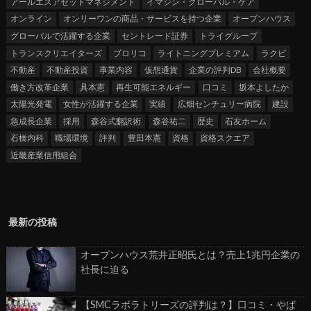
アールエスアセットマネジメント
イマジン・グローバル・ケア
オンライン
オンリーワンの商品・サービスを持つ企業
オープンハウス
グローバルで活躍する企業
セントレード証券
トライグループ
トランスクリエイターズ
ブロリコ
ライトニングプレミアム
ラクビ
不動産
不動産投資
事業内容
仮想通貨
企業の評判DB
会社概要
働き方改革企業
具本憲
再生可能エネルギー
口コミ
坂本よしたか
太陽光発電
女性が活躍する企業
実績
広畑センチュリー病院
建設
急成長企業
採用
森谷式翻訳術
森谷祐二
歴史
石友ホーム
石橋内科
職場環境
評判
豊田本憲
資格
資格スクエア
近畿産業信用組合
最新の投稿
オープンハウス荒井正昭氏とは？売上1兆円企業の
社長に迫る
【SMCラボラトリーズの評判は？】口コミ・やば