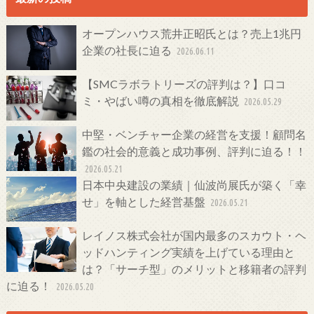
オープンハウス荒井正昭氏とは？売上1兆円
企業の社長に迫る
2026.06.11
【SMCラボラトリーズの評判は？】口コ
ミ・やばい噂の真相を徹底解説
2026.05.29
中堅・ベンチャー企業の経営を支援！顧問名
鑑の社会的意義と成功事例、評判に迫る！！
2026.05.21
日本中央建設の業績｜仙波尚展氏が築く「幸
せ」を軸とした経営基盤
2026.05.21
レイノス株式会社が国内最多のスカウト・ヘ
ッドハンティング実績を上げている理由と
は？「サーチ型」のメリットと移籍者の評判
に迫る！
2026.05.20