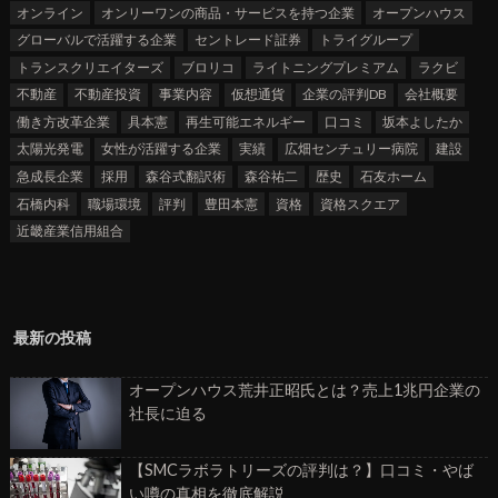
オンライン
オンリーワンの商品・サービスを持つ企業
オープンハウス
グローバルで活躍する企業
セントレード証券
トライグループ
トランスクリエイターズ
ブロリコ
ライトニングプレミアム
ラクビ
不動産
不動産投資
事業内容
仮想通貨
企業の評判DB
会社概要
働き方改革企業
具本憲
再生可能エネルギー
口コミ
坂本よしたか
太陽光発電
女性が活躍する企業
実績
広畑センチュリー病院
建設
急成長企業
採用
森谷式翻訳術
森谷祐二
歴史
石友ホーム
石橋内科
職場環境
評判
豊田本憲
資格
資格スクエア
近畿産業信用組合
最新の投稿
オープンハウス荒井正昭氏とは？売上1兆円企業の
社長に迫る
【SMCラボラトリーズの評判は？】口コミ・やば
い噂の真相を徹底解説