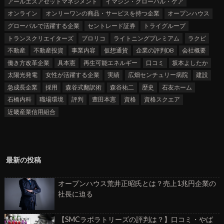
アールエスアセットマネジメント
イマジン・グローバル・ケア
オンライン
オンリーワンの商品・サービスを持つ企業
オープンハウス
グローバルで活躍する企業
セントレード証券
トライグループ
トランスクリエイターズ
ブロリコ
ライトニングプレミアム
ラクビ
不動産
不動産投資
事業内容
仮想通貨
企業の評判DB
会社概要
働き方改革企業
具本憲
再生可能エネルギー
口コミ
坂本よしたか
太陽光発電
女性が活躍する企業
実績
広畑センチュリー病院
建設
急成長企業
採用
森谷式翻訳術
森谷祐二
歴史
石友ホーム
石橋内科
職場環境
評判
豊田本憲
資格
資格スクエア
近畿産業信用組合
最新の投稿
オープンハウス荒井正昭氏とは？売上1兆円企業の
社長に迫る
【SMCラボラトリーズの評判は？】口コミ・やば