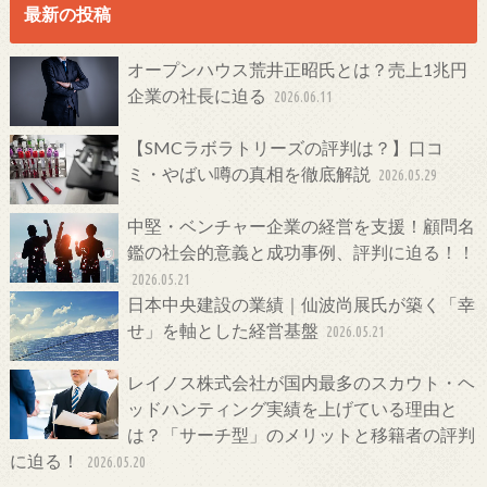
最新の投稿
オープンハウス荒井正昭氏とは？売上1兆円
企業の社長に迫る
2026.06.11
【SMCラボラトリーズの評判は？】口コ
ミ・やばい噂の真相を徹底解説
2026.05.29
中堅・ベンチャー企業の経営を支援！顧問名
鑑の社会的意義と成功事例、評判に迫る！！
2026.05.21
日本中央建設の業績｜仙波尚展氏が築く「幸
せ」を軸とした経営基盤
2026.05.21
レイノス株式会社が国内最多のスカウト・ヘ
ッドハンティング実績を上げている理由と
は？「サーチ型」のメリットと移籍者の評判
に迫る！
2026.05.20