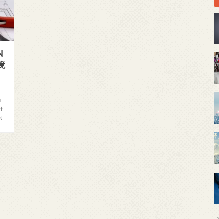
N
境
ョ
社
N
2