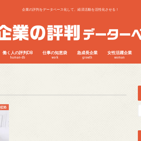
企業の評判をデータベース化して、経済活動を活性化させる！
働く人の評判DB
仕事の知恵袋
急成長企業
女性活躍企業
human-db
work
growth
woman
判DB