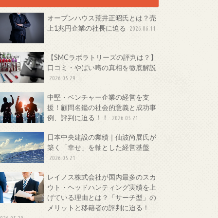
オープンハウス荒井正昭氏とは？売
上1兆円企業の社長に迫る
2026.06.11
【SMCラボラトリーズの評判は？】
口コミ・やばい噂の真相を徹底解説
2026.05.29
中堅・ベンチャー企業の経営を支
援！顧問名鑑の社会的意義と成功事
例、評判に迫る！！
2026.05.21
日本中央建設の業績｜仙波尚展氏が
築く「幸せ」を軸とした経営基盤
2026.05.21
レイノス株式会社が国内最多のスカ
ウト・ヘッドハンティング実績を上
げている理由とは？「サーチ型」の
メリットと移籍者の評判に迫る！
026.05.20