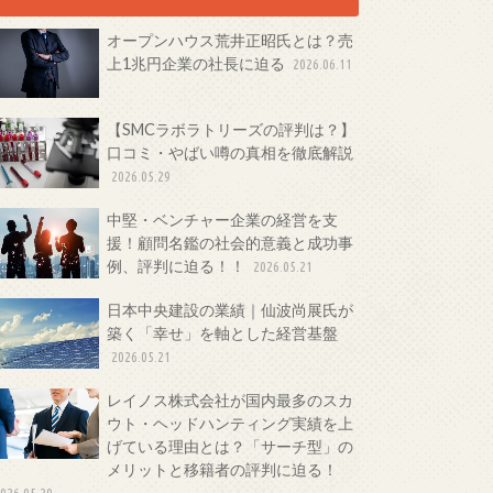
オープンハウス荒井正昭氏とは？売
上1兆円企業の社長に迫る
2026.06.11
【SMCラボラトリーズの評判は？】
口コミ・やばい噂の真相を徹底解説
2026.05.29
中堅・ベンチャー企業の経営を支
援！顧問名鑑の社会的意義と成功事
例、評判に迫る！！
2026.05.21
日本中央建設の業績｜仙波尚展氏が
築く「幸せ」を軸とした経営基盤
2026.05.21
レイノス株式会社が国内最多のスカ
ウト・ヘッドハンティング実績を上
げている理由とは？「サーチ型」の
メリットと移籍者の評判に迫る！
026.05.20