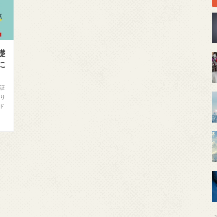
礎
に
い証
取り
ド
2