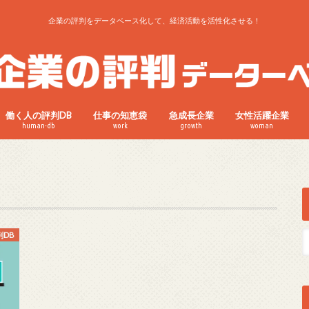
企業の評判をデータベース化して、経済活動を活性化させる！
働く人の評判DB
仕事の知恵袋
急成長企業
女性活躍企業
human-db
work
growth
woman
判DB