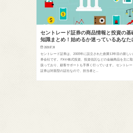
セントレード証券の商品情報と投資の基
知識まとめ！始めるか迷っているあなた
2020.07.30
セントレード証券は、2005年に設立された創業13年目の新し
券会社です。 FXや株式投資、投資信託などの金融商品を主に
扱っており、顧客サポートも手厚く行っています。 セントレー
証券は対面型の証社なので、担当者と…