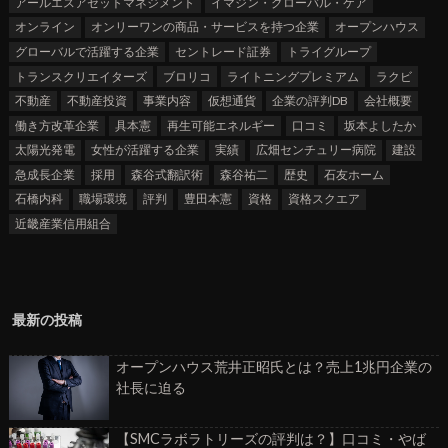
アールエスアセットマネジメント
イマジン・グローバル・ケア
オンライン
オンリーワンの商品・サービスを持つ企業
オープンハウス
グローバルで活躍する企業
セントレード証券
トライグループ
トランスクリエイターズ
ブロリコ
ライトニングプレミアム
ラクビ
不動産
不動産投資
事業内容
仮想通貨
企業の評判DB
会社概要
働き方改革企業
具本憲
再生可能エネルギー
口コミ
坂本よしたか
太陽光発電
女性が活躍する企業
実績
広畑センチュリー病院
建設
急成長企業
採用
森谷式翻訳術
森谷祐二
歴史
石友ホーム
石橋内科
職場環境
評判
豊田本憲
資格
資格スクエア
近畿産業信用組合
最新の投稿
オープンハウス荒井正昭氏とは？売上1兆円企業の
社長に迫る
【SMCラボラトリーズの評判は？】口コミ・やば