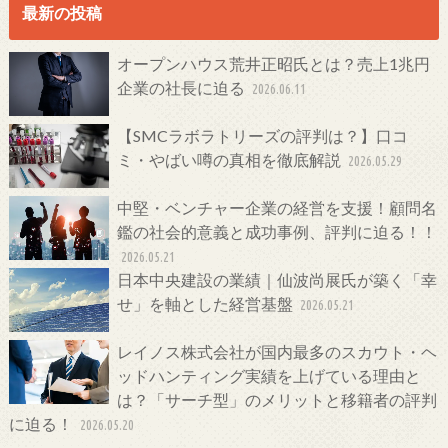
最新の投稿
オープンハウス荒井正昭氏とは？売上1兆円
企業の社長に迫る
2026.06.11
【SMCラボラトリーズの評判は？】口コ
ミ・やばい噂の真相を徹底解説
2026.05.29
中堅・ベンチャー企業の経営を支援！顧問名
鑑の社会的意義と成功事例、評判に迫る！！
2026.05.21
日本中央建設の業績｜仙波尚展氏が築く「幸
せ」を軸とした経営基盤
2026.05.21
レイノス株式会社が国内最多のスカウト・ヘ
ッドハンティング実績を上げている理由と
は？「サーチ型」のメリットと移籍者の評判
に迫る！
2026.05.20