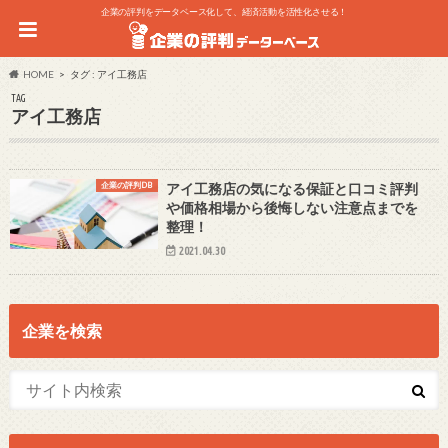
企業の評判をデータベース化して、経済活動を活性化させる！
HOME
タグ : アイ工務店
TAG
アイ工務店
企業の評判DB
アイ工務店の気になる保証と口コミ評判
や価格相場から後悔しない注意点までを
整理！
2021.04.30
企業を検索