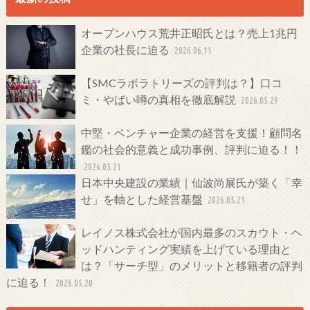
オープンハウス荒井正昭氏とは？売上1兆円
企業の社長に迫る
2026.06.11
【SMCラボラトリーズの評判は？】口コ
ミ・やばい噂の真相を徹底解説
2026.05.29
中堅・ベンチャー企業の経営を支援！顧問名
鑑の社会的意義と成功事例、評判に迫る！！
2026.05.21
日本中央建設の業績｜仙波尚展氏が築く「幸
せ」を軸とした経営基盤
2026.05.21
レイノス株式会社が国内最多のスカウト・ヘ
ッドハンティング実績を上げている理由と
は？「サーチ型」のメリットと移籍者の評判
に迫る！
2026.05.20