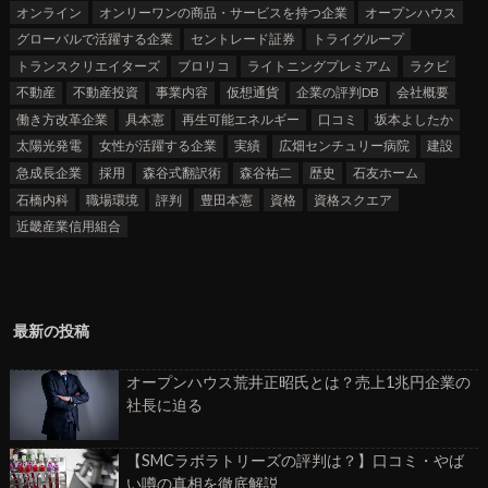
オンライン
オンリーワンの商品・サービスを持つ企業
オープンハウス
グローバルで活躍する企業
セントレード証券
トライグループ
トランスクリエイターズ
ブロリコ
ライトニングプレミアム
ラクビ
不動産
不動産投資
事業内容
仮想通貨
企業の評判DB
会社概要
働き方改革企業
具本憲
再生可能エネルギー
口コミ
坂本よしたか
太陽光発電
女性が活躍する企業
実績
広畑センチュリー病院
建設
急成長企業
採用
森谷式翻訳術
森谷祐二
歴史
石友ホーム
石橋内科
職場環境
評判
豊田本憲
資格
資格スクエア
近畿産業信用組合
最新の投稿
オープンハウス荒井正昭氏とは？売上1兆円企業の
社長に迫る
【SMCラボラトリーズの評判は？】口コミ・やば
い噂の真相を徹底解説